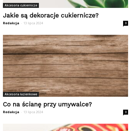
Akcesoria cukiernicze
Jakie są dekoracje cukiernicze?
Redakcja
-
13 lipca 2024
0
Akcesoria łazienkowe
Co na ścianę przy umywalce?
Redakcja
-
13 lipca 2024
0