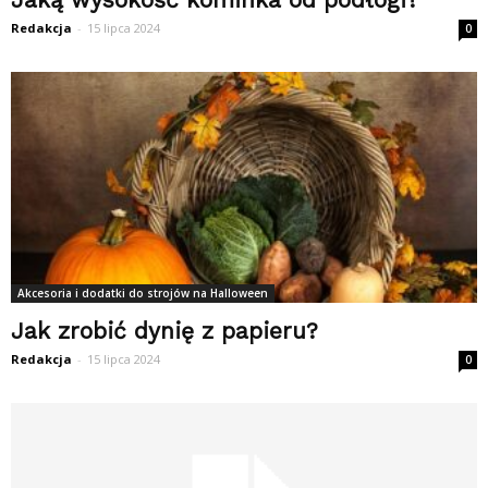
Redakcja
-
15 lipca 2024
0
Akcesoria i dodatki do strojów na Halloween
Jak zrobić dynię z papieru?
Redakcja
-
15 lipca 2024
0