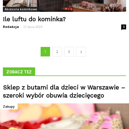
Akcesoria kominkowe
Ile luftu do kominka?
Redakcja
-
12 lipca 2024
0
1
2
3
ZOBACZ TEŻ
Sklep z butami dla dzieci w Warszawie –
szeroki wybór obuwia dziecięcego
Zakupy