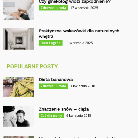
Czy ginekolog widzi zapłodnienie?
17 września 2025
Zdrowie i uroda
Praktyczne wskazówki dla naturalnych
wnętrz
11 września 2025
Dom i ogród
POPULARNE POSTY
Dieta bananowa
3 kwietnia 2018
Zdrowie i uroda
Znaczenie snów – ciąża
6 kwietnia 2018
Coś dla mamy