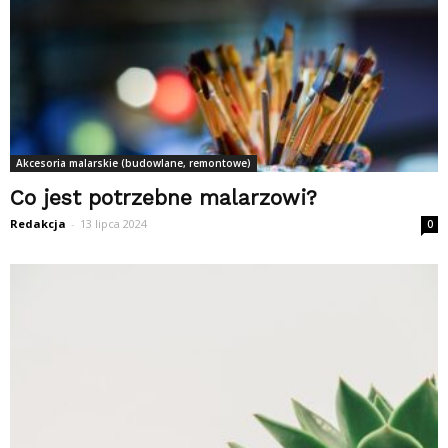
Akcesoria malarskie (budowlane, remontowe)
Co jest potrzebne malarzowi?
Redakcja
-
13 lipca 2024
0