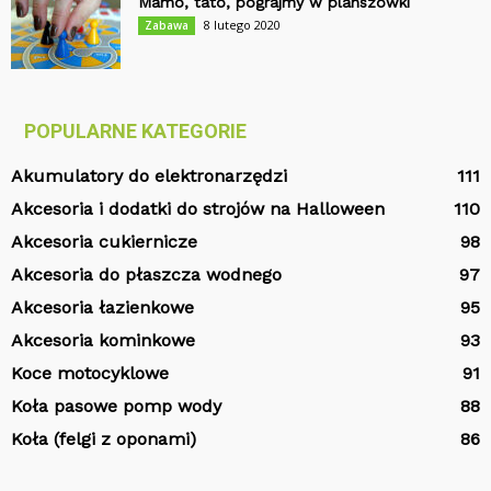
Mamo, tato, pograjmy w planszówki
8 lutego 2020
Zabawa
POPULARNE KATEGORIE
Akumulatory do elektronarzędzi
111
Akcesoria i dodatki do strojów na Halloween
110
Akcesoria cukiernicze
98
Akcesoria do płaszcza wodnego
97
Akcesoria łazienkowe
95
Akcesoria kominkowe
93
Koce motocyklowe
91
Koła pasowe pomp wody
88
Koła (felgi z oponami)
86