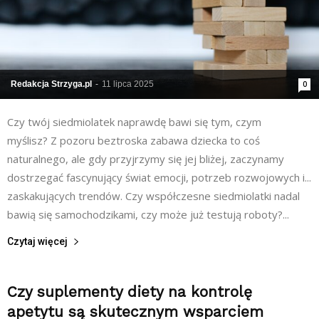
Redakcja Strzyga.pl
-
11 lipca 2025
0
Czy twój siedmiolatek naprawdę bawi się tym, czym
myślisz? Z pozoru beztroska zabawa dziecka to coś
naturalnego, ale gdy przyjrzymy się jej bliżej, zaczynamy
dostrzegać fascynujący świat emocji, potrzeb rozwojowych i...
zaskakujących trendów. Czy współczesne siedmiolatki nadal
bawią się samochodzikami, czy może już testują roboty?...
Czytaj więcej
Czy suplementy diety na kontrolę
apetytu są skutecznym wsparciem