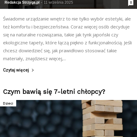
Redakcja Strzyga.pl
-
11 września 2025
0
Świadome urządzanie wnętrz to nie tylko wybór estetyki, ale
też komfortu i bezpieczeństwa. Coraz więcej osób decyduje
się na naturalne rozwiązania, takie jak tynk japoński czy
ekologiczne tapety, które łączą piękno z funkcjonalnością. Jeśli
chcesz dowiedzieć się, jak prawidłowo stosować takie
materiały, znajdziesz więcej,...
Czytaj więcej
Czym bawią się 7-letni chłopcy?
Dzieci